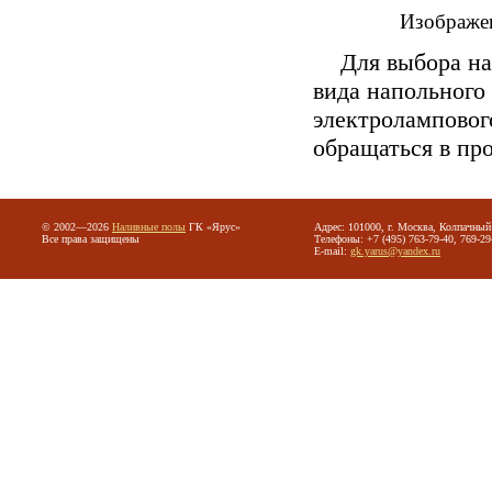
Изображени
Для выбора на
вида напольного
электроламповог
обращаться в пр
© 2002—2026
Наливные полы
ГК «Ярус»
Адрес: 101000, г. Москва, Колпачный 
Все права защищены
Телефоны: +7 (495) 763-79-40, 769-29
E-mail:
gk.yarus@yandex.ru