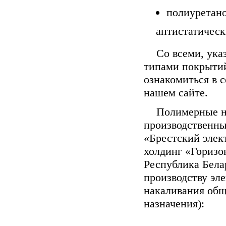
полиуретано
антистатическ
Со всеми, ука
типами покрыти
ознакомиться в 
нашем сайте.
Полимерные н
производственн
«Брестский элек
холдинг «Горизон
Республика Бела
производству эл
накаливания общ
назначения):