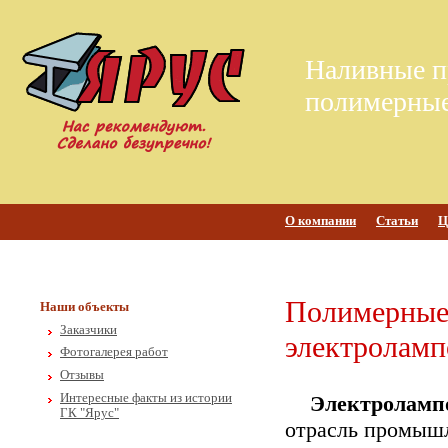
Наливные п
полимерные
О компании
Статьи
Ц
Полимерные
Наши объекты
Заказчики
электроламп
Фотогалерея работ
Отзывы
Интересные факты из истории
Электролампо
ГК "Ярус"
отрасль промыш