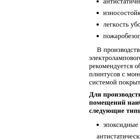
антистатично
износостойк
легкость уб
пожаробезоп
В производст
электроламповог
рекомендуется о
плинтусов с мон
системой покрыт
Для производст
помещений наиб
следующие тип
эпоксидные 
антистатическ