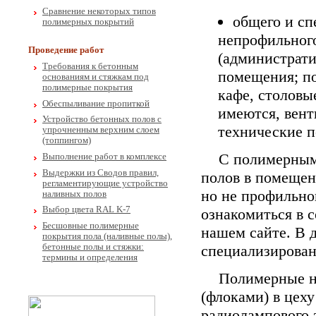
Сравнение некоторых типов
общего и сп
полимерных покрытий
непрофильног
Проведение работ
(администрат
Требования к бетонным
помещения; п
основаниям и стяжкам под
полимерные покрытия
кафе, столовы
Обеспыливание пропиткой
имеются, вент
Устройство бетонных полов с
технические п
упрочненным верхним слоем
(топпингом)
С полимерны
Выполнение работ в комплексе
Выдержки из Сводов правил,
полов в помещен
регламентирующие устройство
но не профильно
наливных полов
Выбор цвета RAL K-7
ознакомиться в 
Бесшовные полимерные
нашем сайте. В д
покрытия пола (наливные полы),
бетонные полы и стяжки:
специализирова
термины и определения
Полимерные н
(флоками) в цех
радиолампового 