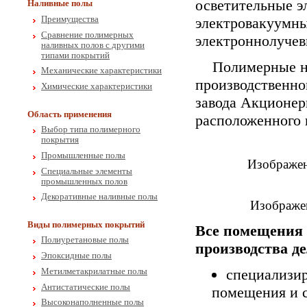
осветительные э
Наливные полы
электровакуумн
Преимущества
Сравнение полимерных
электроннолучев
наливных полов с другими
типами покрытий
Полимерные н
Механические характеристики
производственно
Химические характеристики
завода Акционер
Область применения
расположенного 
Выбор типа полимерного
покрытия
Промышленные полы
Изображени
Специальные элементы
промышленных полов
Декоративные наливные полы
Изображен
Виды полимерных покрытий
Все помещения 
Полиуретановые полы
производства де
Эпоксидные полы
специализи
Метилметакрилатные полы
Антистатические полы
помещения и с
Высоконаполненные полы