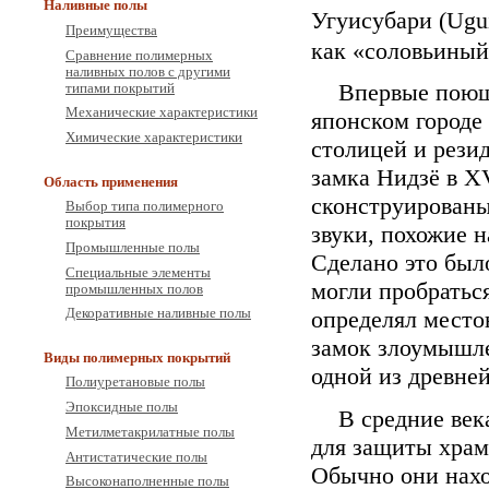
Наливные полы
Угуисубари (Ugu
Преимущества
как «соловьиный
Сравнение полимерных
наливных полов с другими
Впервые поющ
типами покрытий
Механические характеристики
японском городе
Химические характеристики
столицей и резид
замка Нидзё в XV
Область применения
сконструированы
Выбор типа полимерного
покрытия
звуки, похожие н
Промышленные полы
Сделано это было
Специальные элементы
могли пробратьс
промышленных полов
Декоративные наливные полы
определял место
замок злоумышле
Виды полимерных покрытий
одной из древне
Полиуретановые полы
Эпоксидные полы
В средние ве
Метилметакрилатные полы
для защиты храм
Антистатические полы
Обычно они нахо
Высоконаполненные полы