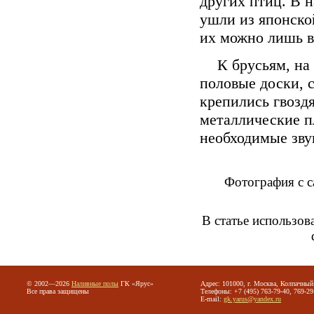
других птиц. В 
ушли из японско
их можно лишь в
К брусьям, на
половые доски, 
крепились гвозд
металлические п
необходимые зву
Фотография с са
В статье использов
© 2002—2026
Наливные полы
ГК «Ярус»
Адрес: 101000, г. Москва, Колпачный 
Все права защищены
Телефоны: +7 (495) 763-79-40, 769-29
E-mail:
gk.yarus@yandex.ru