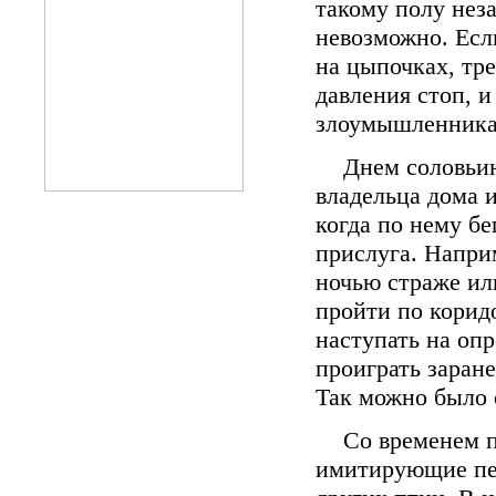
такому полу нез
невозможно. Есл
на цыпочках, тр
давления стоп, и
злоумышленника
Днем соловьин
владельца дома и
когда по нему бе
прислуга. Наприм
ночью страже ил
пройти по корид
наступать на оп
проиграть заран
Так можно было о
Со временем 
имитирующие пен