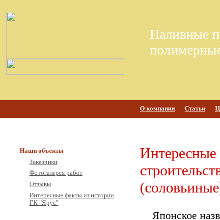
Наливные п
полимерные
О компании
Статьи
Ц
Интересные 
Наши объекты
Заказчики
строительст
Фотогалерея работ
(соловьиные
Отзывы
Интересные факты из истории
ГК "Ярус"
Японское назв