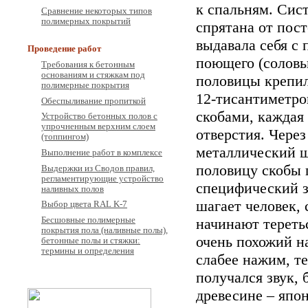
к спальням. Сис
Сравнение некоторых типов
полимерных покрытий
спрятана от пост
выдавала себя с 
Проведение работ
поющего (соловь
Требования к бетонным
основаниям и стяжкам под
половицы крепи
полимерные покрытия
12-тисантиметр
Обеспыливание пропиткой
скобами, каждая
Устройство бетонных полов с
упрочненным верхним слоем
отверстия. Через
(топпингом)
металлический ш
Выполнение работ в комплексе
половицу скобы 
Выдержки из Сводов правил,
регламентирующие устройство
специфический з
наливных полов
шагает человек,
Выбор цвета RAL K-7
Бесшовные полимерные
начинают теретьс
покрытия пола (наливные полы),
очень похожий н
бетонные полы и стяжки:
термины и определения
слабее нажим, т
получался звук, 
древесине – япо