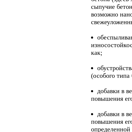
сыпучие бетон
возможно нано
свежеуложенны
обеспылива
износостойкос
как;
обустройств
(особого типа
добавки в в
повышения его
добавки в в
повышения его
определенной 