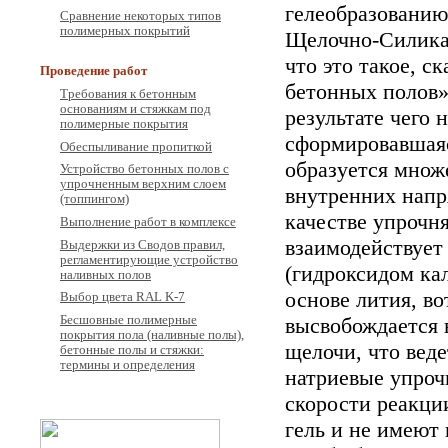
гелеобразованию
Сравнение некоторых типов
полимерных покрытий
Щелочно-Силикат
что это такое, с
Проведение работ
бетонных полов»
Требования к бетонным
основаниям и стяжкам под
результате чего 
полимерные покрытия
сформировавшаяс
Обеспыливание пропиткой
образуется множ
Устройство бетонных полов с
упрочненным верхним слоем
внутренних напр
(топпингом)
качестве упрочн
Выполнение работ в комплексе
взаимодействует
Выдержки из Сводов правил,
регламентирующие устройство
(гидроксидом кал
наливных полов
основе лития, во
Выбор цвета RAL K-7
Бесшовные полимерные
высвобождается 
покрытия пола (наливные полы),
щелочи, что веде
бетонные полы и стяжки:
термины и определения
натриевые упроч
скорости реакци
гель и не имеют