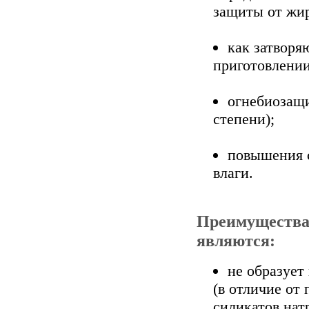
защиты от жир
как затворя
приготовлении
огнебиозащ
степени);
повышения 
влаги.
Преимущества
являются:
не образует
(в отличие от
силикатов нат