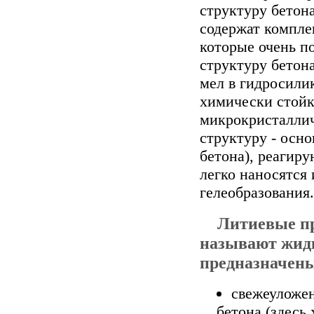
структуру бетон
содержат компле
которые очень п
структуру бетон
мел в гидросилик
химически стойк
микрокристаллич
структуру - осн
бетона), реагир
легко наносятся
гелеобразования.
Литиевые пр
называют жид
предназначены
свежеуложен
бетона (здесь 