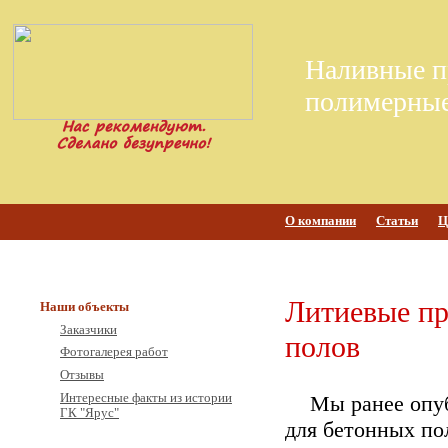
Наливные п
полимерные
О компании
Статьи
Ц
Литиевые пр
Наши объекты
Заказчики
полов
Фотогалерея работ
Отзывы
Интересные факты из истории
Мы ранее опу
ГК "Ярус"
для бетонных по