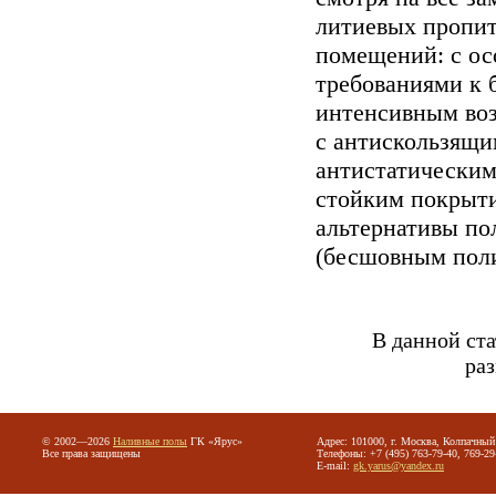
литиевых пропит
помещений: с о
требованиями к 
интенсивным воз
с антискользящи
антистатическим
стойким покрыти
альтернативы п
(бесшовным пол
В данной ст
раз
© 2002—2026
Наливные полы
ГК «Ярус»
Адрес: 101000, г. Москва, Колпачный 
Все права защищены
Телефоны: +7 (495) 763-79-40, 769-29
E-mail:
gk.yarus@yandex.ru