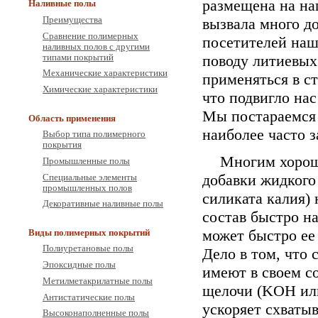
размещена на на
Наливные полы
вызвала много д
Преимущества
Сравнение полимерных
посетителей наш
наливных полов с другими
поводу литиевых
типами покрытий
Механические характеристики
применяться в ст
Химические характеристики
что подвигло нас
Мы постараемся 
Область применения
наиболее часто 
Выбор типа полимерного
покрытия
Многим хорош
Промышленные полы
добавки жидкого 
Специальные элементы
промышленных полов
силиката калия) 
Декоративные наливные полы
состав быстро н
может быстро ее 
Виды полимерных покрытий
Полиуретановые полы
Дело в том, что 
Эпоксидные полы
имеют в своем с
Метилметакрилатные полы
щелочи (KOH ил
Антистатические полы
ускоряет схватыв
Высоконаполненные полы