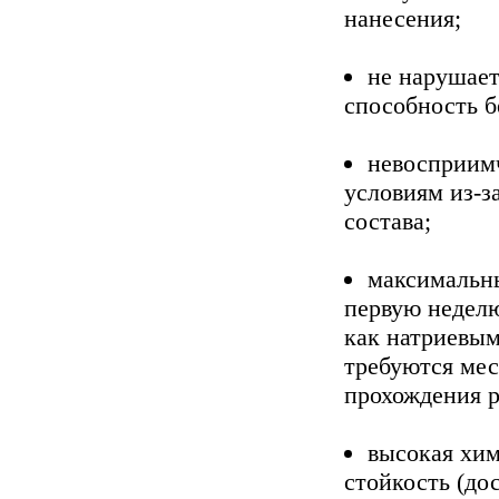
нанесения;
не нарушает
способность б
невосприим
условиям из-з
состава;
максимальны
первую неделю
как натриевы
требуются мес
прохождения р
высокая хим
стойкость (до