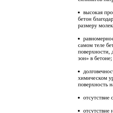
высокая пр
бетон благода
размеру молек
равномернос
самом теле бет
поверхности, 
зон» в бетоне;
долговечност
химическом ур
поверхность н
отсутствие 
отсутствие 