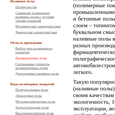
Наливные полы
(полимерные пок
Преимущества
промышленными 
Сравнение полимерных
наливных полов с другими
и бетонные полы
типами покрытий
слоем – топингом
Механические характеристики
буквальном смыс
Химические характеристики
наливные полы я
Область применения
разных производс
Выбор типа полимерного
фармацевтическо
покрытия
полиграфическог
Промышленные полы
автомобилестрои
Специальные элементы
промышленных полов
легкого.
Декоративные наливные полы
Такую популярн
Виды полимерных покрытий
(наливные полы)
Полиуретановые полы
своим качествам
Эпоксидные полы
экологичность, 
Метилметакрилатные полы
эксплуатации, в
Антистатические полы
Высоконаполненные полы