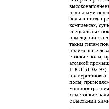
высоконаполне
наливными пола
большинстве пре
комплексах, сущ
специальных пок
помещений с ос
таким типам пок
полимерные деза
стойкие полы, п
атомной промышл
ГОСТ 51102-97),
полиуретановые 
полы, применяем
машиностроения 
химстойкие нали
с высокими хими