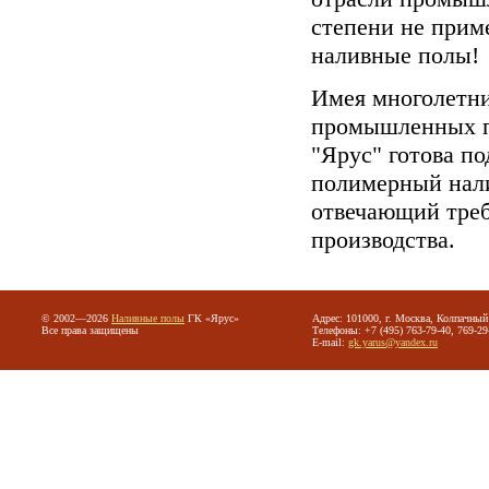
степени не при
наливные полы!
Имея многолетни
промышленных п
"Ярус" готова по
полимерный нали
отвечающий тре
производства.
© 2002—2026
Наливные полы
ГК «Ярус»
Адрес: 101000, г. Москва, Колпачный 
Все права защищены
Телефоны: +7 (495) 763-79-40, 769-29
E-mail:
gk.yarus@yandex.ru