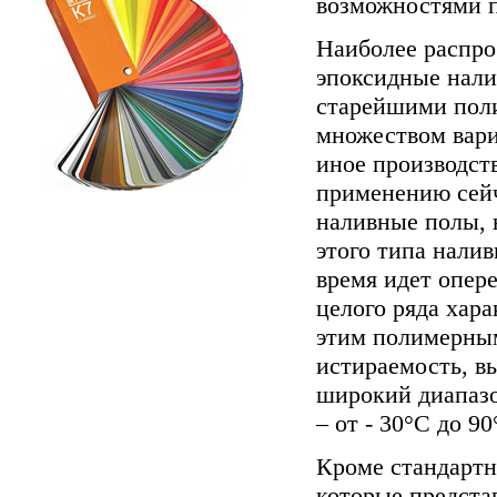
возможностями 
Наиболее распро
эпоксидные нали
старейшими пол
множеством вари
иное производст
применению сейч
наливные полы, 
этого типа нали
время идет опе
целого ряда хар
этим полимерны
истираемость, в
широкий диапазо
– от - 30°С до 90
Кроме стандарт
которые предста