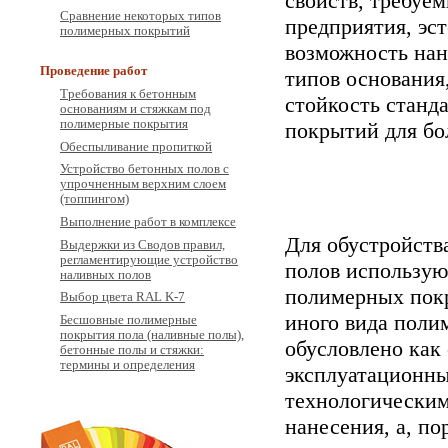
свойств, требуе
Сравнение некоторых типов
предприятия, эс
полимерных покрытий
возможность нан
Проведение работ
типов основания
Требования к бетонным
стойкость стан
основаниям и стяжкам под
полимерные покрытия
покрытий для бо
Обеспыливание пропиткой
Устройство бетонных полов с
упрочненным верхним слоем
(топпингом)
Выполнение работ в комплексе
Для обустройст
Выдержки из Сводов правил,
регламентирующие устройство
полов использую
наливных полов
полимерных пок
Выбор цвета RAL K-7
иного вида поли
Бесшовные полимерные
покрытия пола (наливные полы),
обусловлено как
бетонные полы и стяжки:
термины и определения
эксплуатационны
технологическим
нанесения, а, п