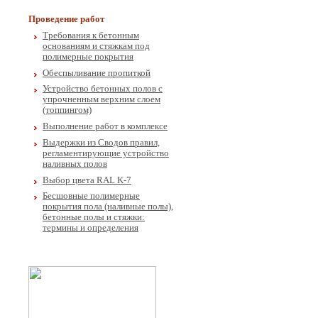
Проведение работ
Требования к бетонным
основаниям и стяжкам под
полимерные покрытия
Обеспыливание пропиткой
Устройство бетонных полов с
упрочненным верхним слоем
(топпингом)
Выполнение работ в комплексе
Выдержки из Сводов правил,
регламентирующие устройство
наливных полов
Выбор цвета RAL K-7
Бесшовные полимерные
покрытия пола (наливные полы),
бетонные полы и стяжки:
термины и определения