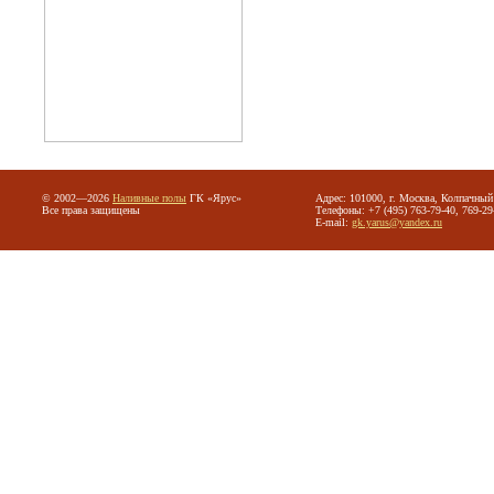
© 2002—2026
Наливные полы
ГК «Ярус»
Адрес: 101000, г. Москва, Колпачный 
Все права защищены
Телефоны: +7 (495) 763-79-40, 769-29
E-mail:
gk.yarus@yandex.ru