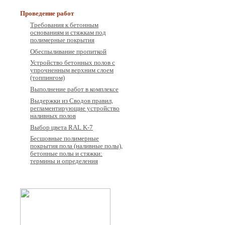
Проведение работ
Требования к бетонным
основаниям и стяжкам под
полимерные покрытия
Обеспыливание пропиткой
Устройство бетонных полов с
упрочненным верхним слоем
(топпингом)
Выполнение работ в комплексе
Выдержки из Сводов правил,
регламентирующие устройство
наливных полов
Выбор цвета RAL K-7
Бесшовные полимерные
покрытия пола (наливные полы),
бетонные полы и стяжки:
термины и определения