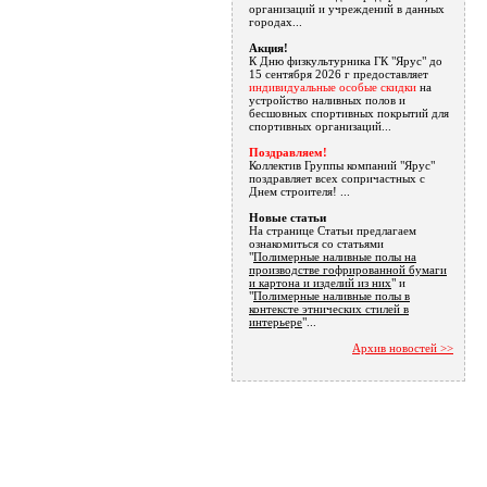
организаций и учреждений в данных
городах...
Акция!
К Дню физкультурника ГК "Ярус" до
15 сентября 2026 г предоставляет
индивидуальные особые скидки
на
устройство наливных полов и
бесшовных спортивных покрытий для
спортивных организаций...
Поздравляем!
Коллектив Группы компаний "Ярус"
поздравляет всех сопричастных с
Днем строителя! ...
Новые статьи
На странице Статьи предлагаем
ознакомиться со статьями
"
Полимерные наливные полы на
производстве гофрированной бумаги
и картона и изделий из них
" и
"
Полимерные наливные полы в
контексте этнических стилей в
интерьере
"...
Архив новостей >>