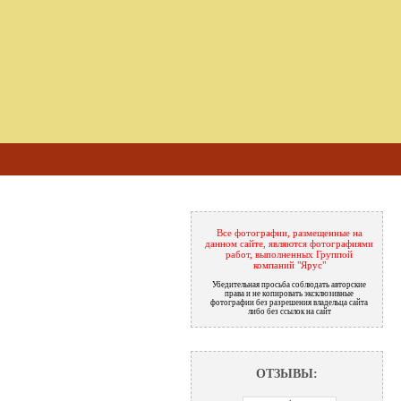
Все фотографии, размещенные на
данном сайте, являются фотографиями
работ, выполненных Группой
компаний "Ярус"
Убедительная просьба соблюдать авторские
права и не копировать эксклюзивные
фотографии без разрешения владельца сайта
либо без ссылок на сайт
ОТЗЫВЫ: