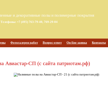
енные и декоративные полы и полимерные покрытия
Телефоны: +7 (495) 763-79-40, 769-29-04
ены
Фотогалерея работ
Вопрос-ответ
On-line заявка
Контакты
а Авиастар-СП (с сайта патриотам.рф)