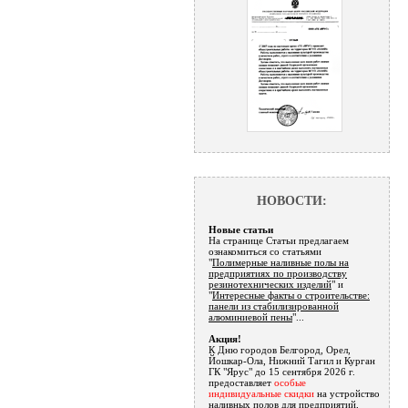
НОВОСТИ:
Новые статьи
На странице Статьи предлагаем
ознакомиться со статьями
"
Полимерные наливные полы на
предприятиях по производству
резинотехнических изделий
" и
"
Интересные факты о строительстве:
панели из стабилизированной
алюминиевой пены
"...
Акция!
К Дню городов Белгород, Орел,
Йошкар-Ола, Нижний Тагил и Курган
ГК "Ярус" до 15 сентября 2026 г.
предоставляет
особые
индивидуальные скидки
на устройство
наливных полов для предприятий,