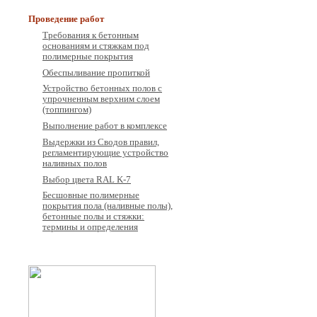
Проведение работ
Требования к бетонным
основаниям и стяжкам под
полимерные покрытия
Обеспыливание пропиткой
Устройство бетонных полов с
упрочненным верхним слоем
(топпингом)
Выполнение работ в комплексе
Выдержки из Сводов правил,
регламентирующие устройство
наливных полов
Выбор цвета RAL K-7
Бесшовные полимерные
покрытия пола (наливные полы),
бетонные полы и стяжки:
термины и определения