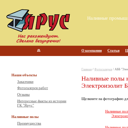
Наливные промышл
О компании
Статьи
Ц
Главная
/
Фотогалерея
/ АББ "Эле
Наши объекты
Наливные полы н
Заказчики
Электроизолит 
Фотогалерея работ
Отзывы
Щелкните на фотографию дл
Интересные факты из истории
ГК "Ярус"
Наливные пол
Электроиз
Наливные полы
Преимущества
Наливные пол