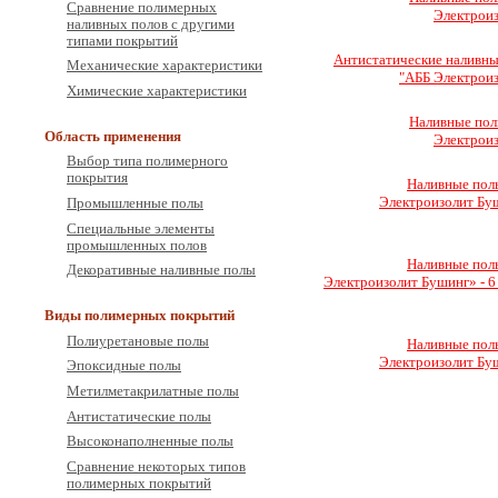
Сравнение полимерных
Электроиз
наливных полов с другими
типами покрытий
Антистатические наливны
Механические характеристики
"АББ Электроиз
Химические характеристики
Наливные пол
Область применения
Электроиз
Выбор типа полимерного
покрытия
Наливные пол
Электроизолит Буши
Промышленные полы
Специальные элементы
промышленных полов
Наливные пол
Декоративные наливные полы
Электроизолит Бушинг» - 6 
Виды полимерных покрытий
Полиуретановые полы
Наливные пол
Электроизолит Буши
Эпоксидные полы
Метилметакрилатные полы
Антистатические полы
Высоконаполненные полы
Сравнение некоторых типов
полимерных покрытий