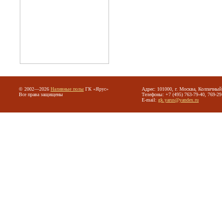
© 2002—2026
Наливные полы
ГК «Ярус»
Адрес: 101000, г. Москва, Колпачный 
Все права защищены
Телефоны: +7 (495) 763-79-40, 769-29
E-mail:
gk.yarus@yandex.ru