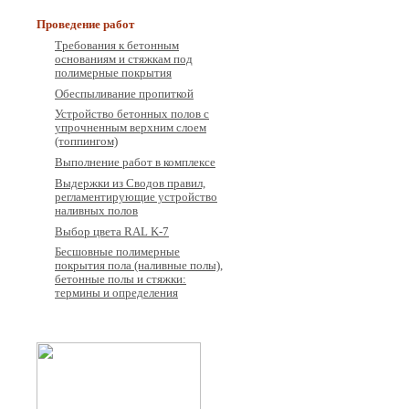
Проведение работ
Требования к бетонным
основаниям и стяжкам под
полимерные покрытия
Обеспыливание пропиткой
Устройство бетонных полов с
упрочненным верхним слоем
(топпингом)
Выполнение работ в комплексе
Выдержки из Сводов правил,
регламентирующие устройство
наливных полов
Выбор цвета RAL K-7
Бесшовные полимерные
покрытия пола (наливные полы),
бетонные полы и стяжки:
термины и определения