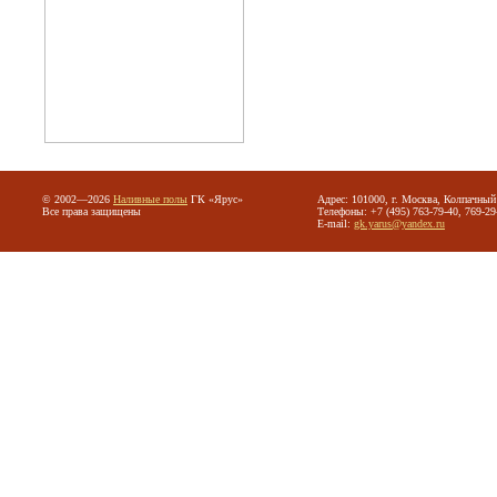
© 2002—2026
Наливные полы
ГК «Ярус»
Адрес: 101000, г. Москва, Колпачный 
Все права защищены
Телефоны: +7 (495) 763-79-40, 769-29
E-mail:
gk.yarus@yandex.ru