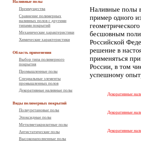
Наливные полы
Наливные полы 
Преимущества
пример одного и
Сравнение полимерных
наливных полов с другими
геометрического
типами покрытий
бесшовным поли
Механические характеристики
Химические характеристики
Российской Феде
решение в насто
Область применения
применяться при
Выбор типа полимерного
покрытия
России, в том чи
Промышленные полы
успешному опыт
Специальные элементы
промышленных полов
Декоративные наливные полы
Декоративные нал
Виды полимерных покрытий
Полиуретановые полы
Декоративные нал
Эпоксидные полы
Метилметакрилатные полы
Декоративные нал
Антистатические полы
Высоконаполненные полы