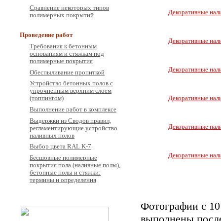
Сравнение некоторых типов
Декоративные нал
полимерных покрытий
Проведение работ
Декоративные нал
Требования к бетонным
основаниям и стяжкам под
полимерные покрытия
Декоративные нал
Обеспыливание пропиткой
Устройство бетонных полов с
упрочненным верхним слоем
Декоративные нал
(топпингом)
Выполнение работ в комплексе
Выдержки из Сводов правил,
Декоративные нал
регламентирующие устройство
наливных полов
Выбор цвета RAL K-7
Декоративные нал
Бесшовные полимерные
покрытия пола (наливные полы),
бетонные полы и стяжки:
термины и определения
Фотографии с 10
выполнены после