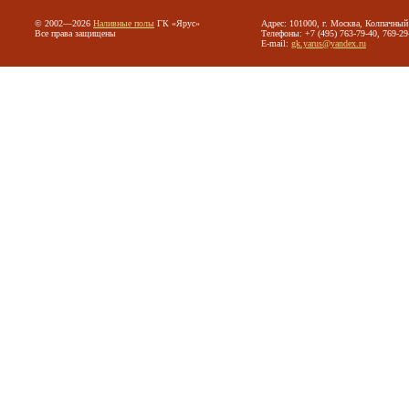
© 2002—2026
Наливные полы
ГК «Ярус»
Адрес: 101000, г. Москва, Колпачный 
Все права защищены
Телефоны: +7 (495) 763-79-40, 769-29
E-mail:
gk.yarus@yandex.ru