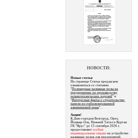
НОВОСТИ:
Новые статьи
На странице Статьи предлагаем
ознакомиться со статьями
"
Полимерные наливные полы на
предприятиях по производству
резинотехнических изделий
" и
"
Интересные факты о строительстве:
панели из стабилизированной
алюминиевой пены
"...
Акция!
К Дню городов Белгород, Орел,
Йошкар-Ола, Нижний Тагил и Курган
ГК "Ярус" до 15 сентября 2026 г.
предоставляет
особые
индивидуальные скидки
на устройство
наливных полов для предприятий,