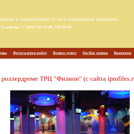
енные и декоративные полы и полимерные покрытия
Телефоны: +7 (495) 763-79-40, 769-29-04
ены
Фотогалерея работ
Вопрос-ответ
On-line заявка
Контакты
роллердроме ТРЦ "Филион" (с сайта iprofiles.r