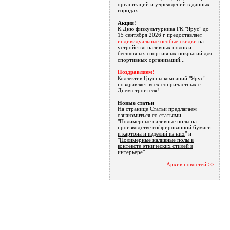
организаций и учреждений в данных
городах...
Акция!
К Дню физкультурника ГК "Ярус" до
15 сентября 2026 г предоставляет
индивидуальные особые скидки
на
устройство наливных полов и
бесшовных спортивных покрытий для
спортивных организаций...
Поздравляем!
Коллектив Группы компаний "Ярус"
поздравляет всех сопричастных с
Днем строителя! ...
Новые статьи
На странице Статьи предлагаем
ознакомиться со статьями
"
Полимерные наливные полы на
производстве гофрированной бумаги
и картона и изделий из них
" и
"
Полимерные наливные полы в
контексте этнических стилей в
интерьере
"...
Архив новостей >>