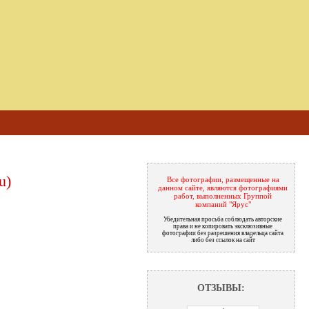
u)
Все фотографии, размещенные на
данном сайте, являются фотографиями
работ, выполненных Группой
компаний "Ярус"
Убедительная просьба соблюдать авторские
права и не копировать эксклюзивные
фотографии без разрешения владельца сайта
либо без ссылок на сайт
ОТЗЫВЫ: