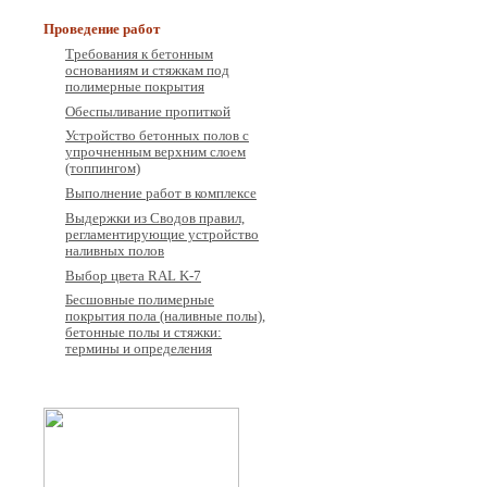
Проведение работ
Требования к бетонным
основаниям и стяжкам под
полимерные покрытия
Обеспыливание пропиткой
Устройство бетонных полов с
упрочненным верхним слоем
(топпингом)
Выполнение работ в комплексе
Выдержки из Сводов правил,
регламентирующие устройство
наливных полов
Выбор цвета RAL K-7
Бесшовные полимерные
покрытия пола (наливные полы),
бетонные полы и стяжки:
термины и определения