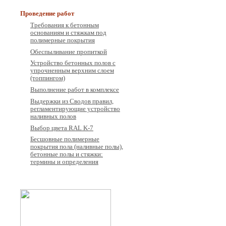
Проведение работ
Требования к бетонным
основаниям и стяжкам под
полимерные покрытия
Обеспыливание пропиткой
Устройство бетонных полов с
упрочненным верхним слоем
(топпингом)
Выполнение работ в комплексе
Выдержки из Сводов правил,
регламентирующие устройство
наливных полов
Выбор цвета RAL K-7
Бесшовные полимерные
покрытия пола (наливные полы),
бетонные полы и стяжки:
термины и определения