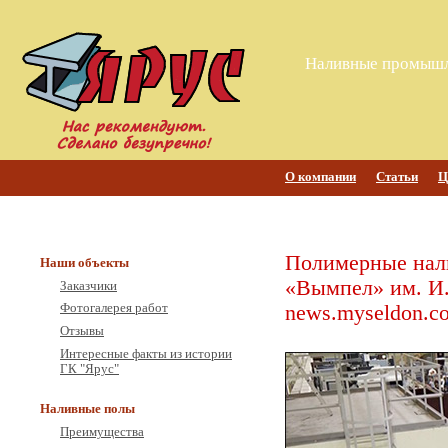
Наливные промышл
О компании
Статьи
Ц
Полимерные нал
Наши объекты
«Вымпел» им. И. 
Заказчики
news.myseldon.c
Фотогалерея работ
Отзывы
Интересные факты из истории
ГК "Ярус"
Наливные полы
Преимущества