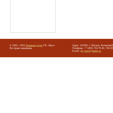
© 2002—2026
Наливные полы
ГК «Ярус»
Адрес: 101000, г. Москва, Колпачный 
Все права защищены
Телефоны: +7 (495) 763-79-40, 769-29
E-mail:
gk.yarus@yandex.ru