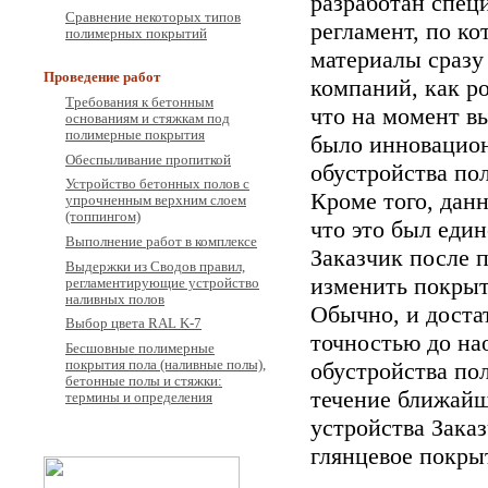
разработан спец
Сравнение некоторых типов
регламент, по к
полимерных покрытий
материалы сразу
Проведение работ
компаний, как р
Требования к бетонным
что на момент в
основаниям и стяжкам под
полимерные покрытия
было инновацио
Обеспыливание пропиткой
обустройства по
Устройство бетонных полов с
Кроме того, дан
упрочненным верхним слоем
(топпингом)
что это был един
Выполнение работ в комплексе
Заказчик после 
Выдержки из Сводов правил,
изменить покрыти
регламентирующие устройство
наливных полов
Обычно, и достат
Выбор цвета RAL K-7
точностью до на
Бесшовные полимерные
обустройства по
покрытия пола (наливные полы),
бетонные полы и стяжки:
течение ближайш
термины и определения
устройства Зака
глянцевое покры