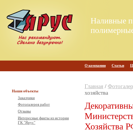
Наливные п
полимерные
О компании
Статьи
Ц
Главная
/
Фотогалер
Наши объекты
хозяйства
Заказчики
Декоративны
Фотогалерея работ
Отзывы
Министерств
Интересные факты из истории
ГК "Ярус"
Хозяйства 