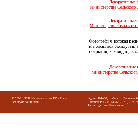
Декоративные 
Министерстве Сельского 
Декоративные 
Министерстве Сельского 
Фотография, которая расп
интенсивной эксплуатаци
покрытия, как видно, ост
Декоративные 
Министерстве Сельского 
са
© 2002—2026
Наливные полы
ГК «Ярус»
Адрес: 101000, г. Москва, Колпачный 
Все права защищены
Телефоны: +7 (495) 763-79-40, 769-29
E-mail:
gk.yarus@yandex.ru