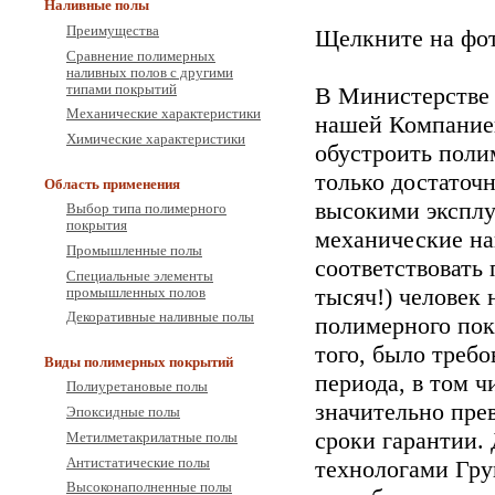
Наливные полы
Преимущества
Щелкните на фот
Сравнение полимерных
наливных полов с другими
типами покрытий
В Министерстве 
Механические характеристики
нашей Компанией
Химические характеристики
обустроить поли
только достаточн
Область применения
высокими эксплу
Выбор типа полимерного
покрытия
механические на
Промышленные полы
соответствовать 
Специальные элементы
тысяч!) человек 
промышленных полов
Декоративные наливные полы
полимерного пок
того, было треб
Виды полимерных покрытий
периода, в том ч
Полиуретановые полы
значительно пр
Эпоксидные полы
сроки гарантии.
Метилметакрилатные полы
Антистатические полы
технологами Гр
Высоконаполненные полы