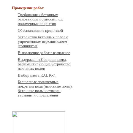
Проведение работ
Требования к бетонным
основаниям и стяжкам под
полимерные покрытия
Обеспыливание пропиткой
Устройство бетонных полов с
упрочненным верхним слоем
(топпингом)
Выполнение работ в комплексе
Выдержки из Сводов правил,
регламентирующие устройство
наливных полов
Выбор цвета RAL K-7
Бесшовные полимерные
покрытия пола (наливные полы),
бетонные полы и стяжки:
термины и определения