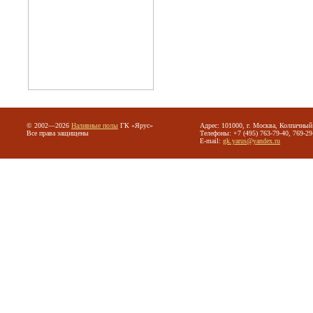
© 2002—2026
Наливные полы
ГК «Ярус»
Адрес: 101000, г. Москва, Колпачный 
Все права защищены
Телефоны: +7 (495) 763-79-40, 769-29
E-mail:
gk.yarus@yandex.ru