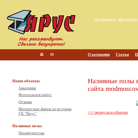
Наливные промышл
О компании
Статьи
Ц
Наливные полы 
Наши объекты
сайта modmosco
Заказчики
Фотогалерея работ
Отзывы
Интересные факты из истории
<<< вернуться обратно
ГК "Ярус"
Наливные полы
Преимущества