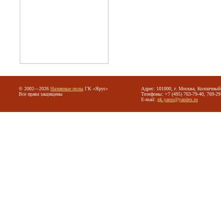
© 2002—2026
Наливные полы
ГК «Ярус»
Адрес: 101000, г. Москва, Колпачный 
Все права защищены
Телефоны: +7 (495) 763-79-40, 769-29
E-mail:
gk.yarus@yandex.ru