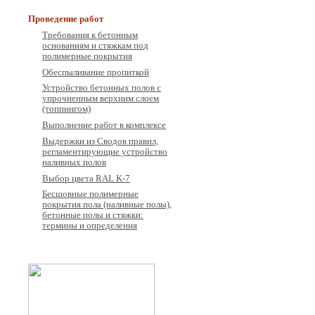
Проведение работ
Требования к бетонным
основаниям и стяжкам под
полимерные покрытия
Обеспыливание пропиткой
Устройство бетонных полов с
упрочненным верхним слоем
(топпингом)
Выполнение работ в комплексе
Выдержки из Сводов правил,
регламентирующие устройство
наливных полов
Выбор цвета RAL K-7
Бесшовные полимерные
покрытия пола (наливные полы),
бетонные полы и стяжки:
термины и определения