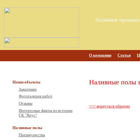
Наливные промышл
О компании
Статьи
Ц
Наливные полы 
Наши объекты
Заказчики
Фотогалерея работ
Отзывы
<<< вернуться обратно
Интересные факты из истории
ГК "Ярус"
Наливные полы
Преимущества