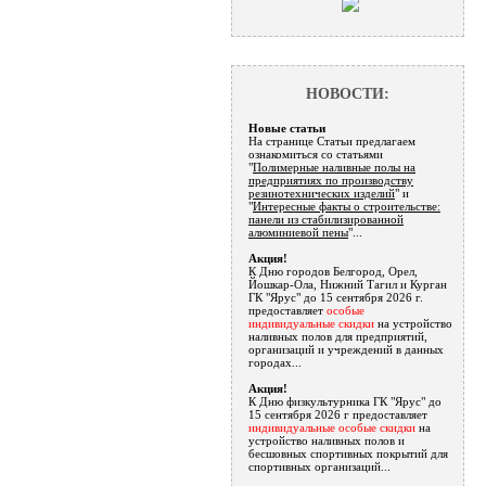
НОВОСТИ:
Новые статьи
На странице Статьи предлагаем
ознакомиться со статьями
"
Полимерные наливные полы на
предприятиях по производству
резинотехнических изделий
" и
"
Интересные факты о строительстве:
панели из стабилизированной
алюминиевой пены
"...
Акция!
К Дню городов Белгород, Орел,
Йошкар-Ола, Нижний Тагил и Курган
ГК "Ярус" до 15 сентября 2026 г.
предоставляет
особые
индивидуальные скидки
на устройство
наливных полов для предприятий,
организаций и учреждений в данных
городах...
Акция!
К Дню физкультурника ГК "Ярус" до
15 сентября 2026 г предоставляет
индивидуальные особые скидки
на
устройство наливных полов и
бесшовных спортивных покрытий для
спортивных организаций...