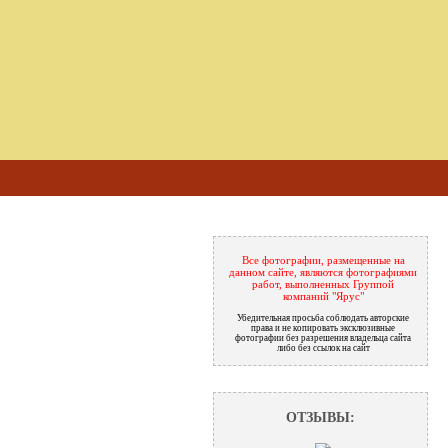
Все фотографии, размещенные на
данном сайте, являются фотографиями
работ, выполненных Группой
компаний "Ярус"
Убедительная просьба соблюдать авторские
права и не копировать эксклюзивные
фотографии без разрешения владельца сайта
либо без ссылок на сайт
ОТЗЫВЫ: