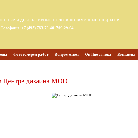
енные и декоративные полы и полимерные покрытия
Телефоны: +7 (495) 763-79-40, 769-29-04
ены
Фотогалерея работ
Вопрос-ответ
On-line заявка
Контакты
в Центре дизайна MOD