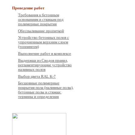
Проведение работ
Требования к бетонным
основаниям и стяжкам под
полимерные покрытия
Обеспыливание пропиткой
Устройство бетонных полов с
упрочненным верхним слоем
(топпингом)
Выполнение работ в комплексе
Выдержки из Сводов правил,
регламентирующие устройство
наливных полов
Выбор цвета RAL K-7
Бесшовные полимерные
покрытия пола (наливные полы),
бетонные полы и стяжки:
термины и определения