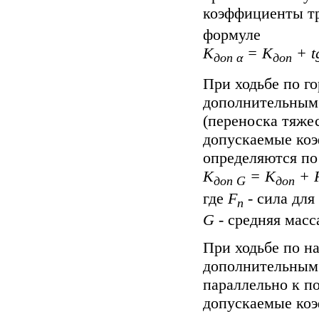
коэффициенты т
формуле
К
= К
+ t
доп α
доп
При ходьбе по г
дополнительным
(переноска тяже
допускаемые ко
определяются по
К
= К
+ 
доп G
доп
где
F
- сила для
п
G
- средняя масса
При ходьбе по н
дополнительным
параллельно к п
допускаемые ко