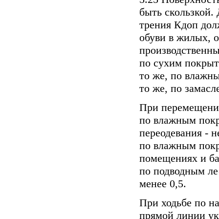
быть скользкой.
трения Кдоп дол
обуви в жилых, 
производственн
по сухим покрыти
то же, по влажны
то же, по замасл
При перемещени
по влажным покр
переодевания - н
по влажным пок
помещениях и бас
по подводным ле
менее 0,5.
При ходьбе по н
прямой линии ук