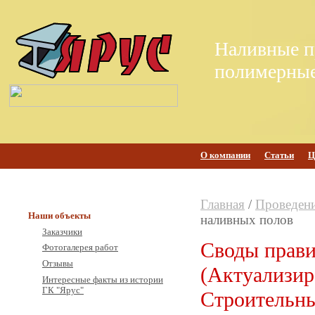
Наливные п
полимерные
О компании
Статьи
Ц
Главная
/
Проведени
Наши объекты
наливных полов
Заказчики
Своды прав
Фотогалерея работ
Отзывы
(Актуализир
Интересные факты из истории
ГК "Ярус"
Строительны