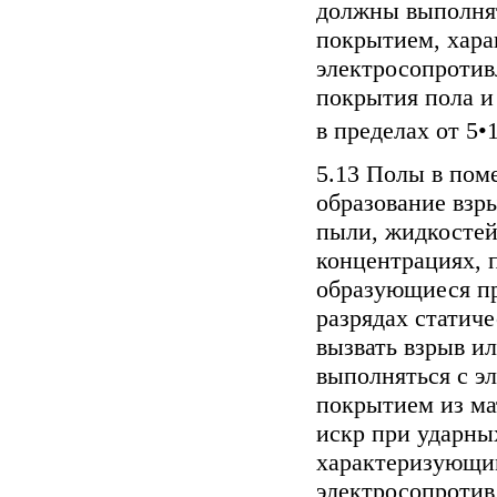
должны выполня
покрытием, хар
электросопроти
покрытия пола и
в пределах от 5•
5.13 Полы в пом
образование взр
пыли, жидкостей
концентрациях, 
образующиеся пр
разрядах статиче
вызвать взрыв и
выполняться с э
покрытием из ма
искр при ударны
характеризующи
электросопроти