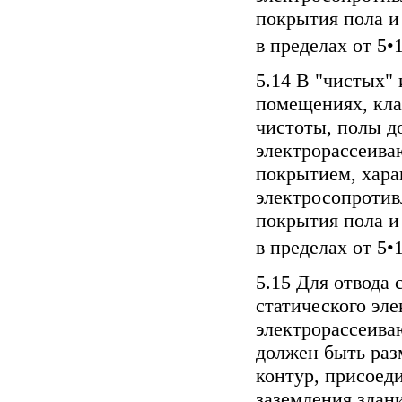
покрытия пола и
в пределах от 5•
5.14 В "чистых" 
помещениях, кл
чистоты, полы д
электрорассеив
покрытием, хар
электросопроти
покрытия пола и
в пределах от 5•
5.15 Для отвода
статического эле
электрорассеив
должен быть ра
контур, присоед
заземления здани