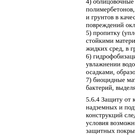
4) облицовочные 
полимербетонов,
и грунтов в кач
повреждений окл
5) пропитку (у
стойкими матери
жидких сред, в г
6) гидрофобизац
увлажнении вод
осадками, образ
7) биоцидные ма
бактерий, выдел
5.6.4 Защиту от
надземных и по
конструкций след
условия возможн
защитных покры