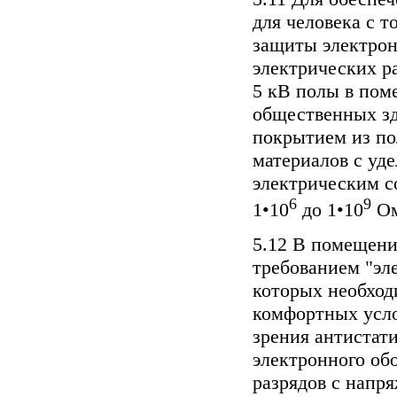
для человека с т
защиты электрон
электрических р
5 кВ полы в по
общественных з
покрытием из п
материалов с уд
электрическим с
6
9
1•10
до 1•10
Ом
5.12 В помещен
требованием "эл
которых необход
комфортных усло
зрения антистат
электронного об
разрядов с напр