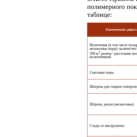
полимерного пок
таблице:
Наименование дефект
Включения (в том числе пузы
несквозные поры): количество
2
100 м
размер / расстояние м
включениями
Сквозные поры
Шагрень для гладких поверхн
Штрихи, риски (несквозные)
Следы от инструмента