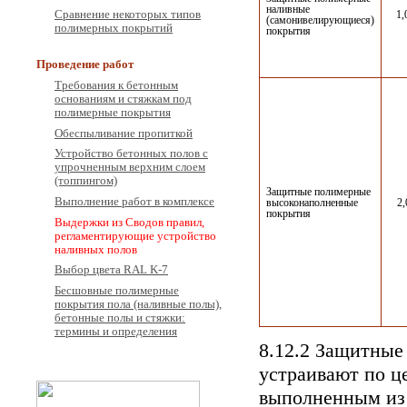
наливные
Сравнение некоторых типов
1,
(самонивелирующиеся)
полимерных покрытий
покрытия
Проведение работ
Требования к бетонным
основаниям и стяжкам под
полимерные покрытия
Обеспыливание пропиткой
Устройство бетонных полов с
упрочненным верхним слоем
(топпингом)
Защитные полимерные
Выполнение работ в комплексе
высоконаполненные
2,
покрытия
Выдержки из Сводов правил,
регламентирующие устройство
наливных полов
Выбор цвета RAL K-7
Бесшовные полимерные
покрытия пола (наливные полы),
бетонные полы и стяжки:
термины и определения
8.12.2 Защитные
устраивают по ц
выполненным из 