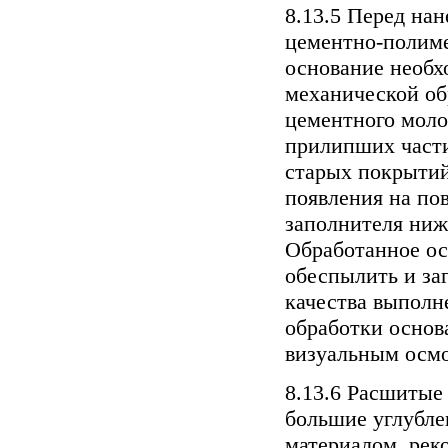
8.13.5 Перед на
цементно-полим
основание необх
механической об
цементного моло
прилипших части
старых покрытий
появления на по
заполнителя ниж
Обработанное ос
обеспылить и за
качества выполн
обработки основ
визуальным осм
8.13.6 Расшитые
большие углубл
материалом, ре