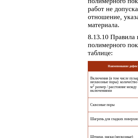
полимерного пок
работ не допуска
отношение, указ
материала.
8.13.10 Правила
полимерного пок
таблице:
Наименование дефек
Включения (в том числе пузы
несквозные поры): количество
2
м
размер / расстояние между
включениями
Сквозные поры
Шагрень для гладких поверхн
Штрихи, риски (несвозные)