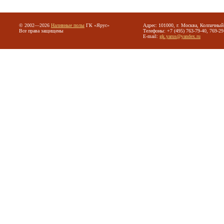
© 2002—2026
Наливные полы
ГК «Ярус»
Адрес: 101000, г. Москва, Колпачный 
Все права защищены
Телефоны: +7 (495) 763-79-40, 769-29
E-mail:
gk.yarus@yandex.ru