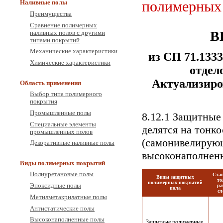
полимерных
Наливные полы
Преимущества
Сравнение полимерных
В
наливных полов с другими
типами покрытий
Механические характеристики
из СП 71.133
Химические характеристики
отдел
Актуализир
Область применения
Выбор типа полимерного
покрытия
Промышленные полы
8.12.1 Защитные
Специальные элементы
делятся на тонк
промышленных полов
(самонивелирую
Декоративные наливные полы
высоконаполне
Виды полимерных покрытий
Полиуретановые полы
Ста
Виды защитных
т
полимерных покрытий
Эпоксидные полы
ра
пола
сл
Метилметакрилатные полы
Антистатические полы
Высоконаполненные полы
Защитные полимерные