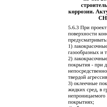
строител
коррозии. Акт
СН
5.6.3 При проек
поверхности кон
предусматривать
1) лакокрасочны
газообразных и т
2) лакокрасочны
покрытия - при 
непосредственно
твердой агресси
3) оклеечные по
жидких сред, в г
непроницаемого 
покрытиях;