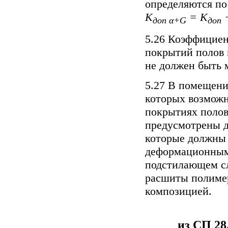
определяются по
К
= К
+
доп α+G
доп
5.26 Коэффициен
покрытий полов 
не должен быть м
5.27 В помещени
которых возможн
покрытиях полов
предусмотрены 
которые должны 
деформационным
подстилающем с
расшиты полиме
композицией.
из СП 28